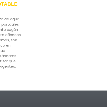
OTABLE
nto de agua
 portátiles
ente según
nte eficaces
demás, son
ico en
ñas
stándares
tizar que
xigentes.