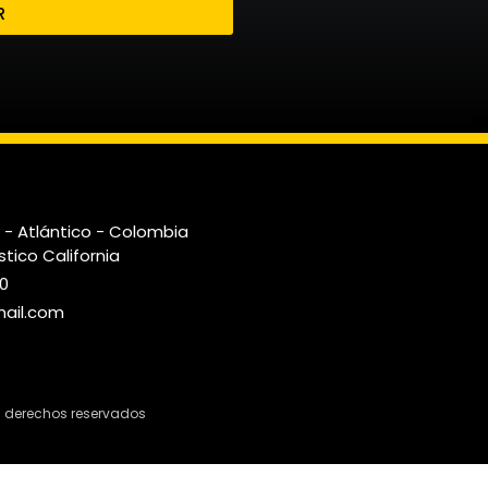
R
a - Atlántico - Colombia
stico California
90
ail.com
s derechos reservados