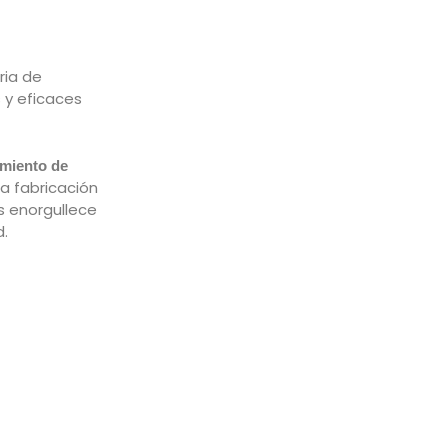
ria de
 y eficaces
amiento de
la fabricación
 enorgullece
d.